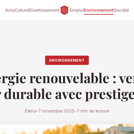
Actu
Culture
Divertissement
Emploi
Environnement
Société
ENVIRONNEMENT
rgie renouvelable : v
 durable avec prestig
Éléna
•
7 novembre 2025
•
7 min de lecture