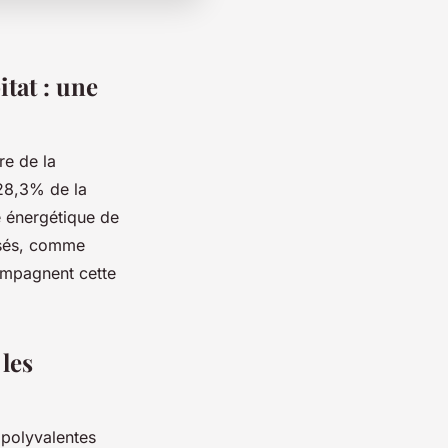
tat : une
re de la
 28,3% de la
é énergétique de
lisés, comme
ompagnent cette
les
 polyvalentes