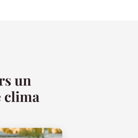
ers un
e clima