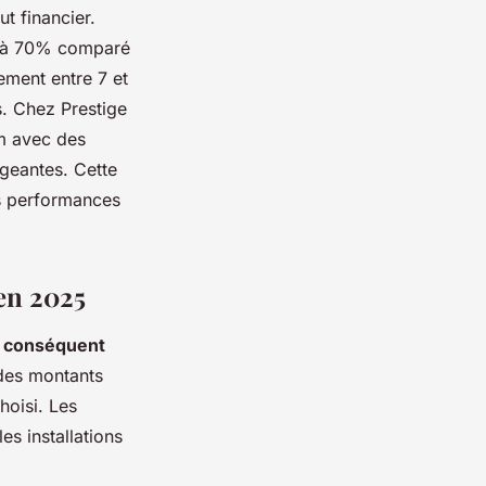
t financier.
0 à 70% comparé
ement entre 7 et
s. Chez Prestige
m avec des
igeantes. Cette
es performances
en 2025
l conséquent
 des montants
hoisi. Les
es installations