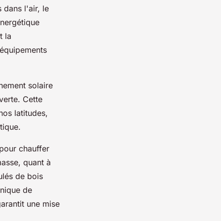
dans l'air, le
énergétique
t la
s équipements
nement solaire
verte. Cette
os latitudes,
tique.
pour chauffer
masse, quant à
ulés de bois
hnique de
arantit une mise