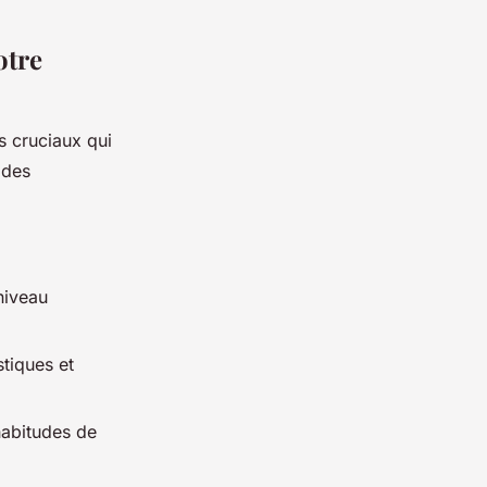
otre
s cruciaux qui
 des
niveau
stiques et
abitudes de