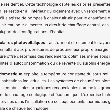
e résidentiel. Cette technologie capte les calories présentes 
r les restituer à l'intérieur du logement avec un rendement 
il s'agisse de pompes à chaleur air-air pour le chauffage e
u air-eau pour alimenter un circuit de chauffage central, ce
plupart des configurations d'habitat.
olaires photovoltaïques
transforment directement le rayon
permettant aux propriétaires de produire leur propre énergie 
ure offre désormais des rendements optimisés même sous n
ilités d'autoconsommation ou de revente du surplus énergé
 domestique
exploite la température constante du sous-sol 
s habitations individuelles. Les systèmes de chaudières bio
 les combustibles organiques renouvelables comme les gran
on de chauffage écologique et économique. L'expertise tec
ervices dans l'installation de ces équipements thermiques g
le de chaque technologie.