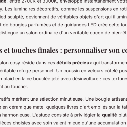
ude
, entre 2700K et 3000K, enveloppe instantanément votr
. Les luminaires décoratifs, comme les suspensions en roti
ed sculpté, deviennent de véritables objets d'art qui illumin
ut de bougies parfumées et de guirlandes LED crée cette tou
distingue un salon ordinaire d'un véritable cocon de bien-êt
 et touches finales : personnaliser son 
alon cosy réside dans ces
détails précieux
qui transformen
véritable refuge personnel. Un coussin en velours côtelé p
n plaid en laine bouclée jeté avec désinvolture : ces textur
ent au toucher.
atifs méritent une sélection minutieuse. Une bougie artisan
 en céramique mate, quelques livres d'art empilés sur la ta
 harmonieuse. L'astuce consiste à privilégier la
qualité
plut
 pièces choisies avec soin valent mieux qu'une accumulation