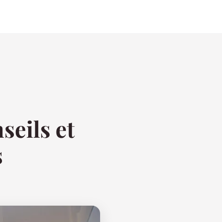
seils et
s