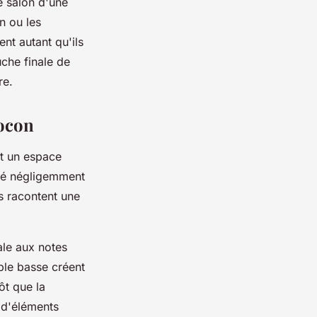
e salon d'une
n ou les
ent autant qu'ils
che finale de
re.
cocon
t un espace
osé négligemment
es racontent une
ale aux notes
ble basse créent
ôt que la
 d'éléments