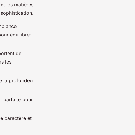
et les matières.
sophistication.
ambiance
our équilibrer
portent de
s les
de la profondeur
, parfaite pour
ie caractère et