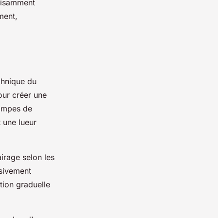
ffisamment
ment,
chnique du
our créer une
lampes de
 une lueur
airage selon les
ssivement
ition graduelle