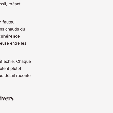
sif, créant
 fauteuil
tons chauds du
cohérence
euse entre les
éfléchie. Chaque
ètent plutôt
e détail raconte
nivers