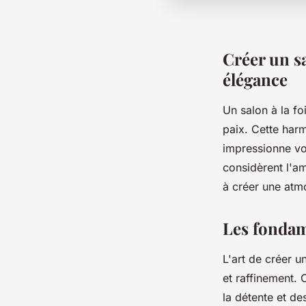
Créer un sa
élégance
Un salon à la fo
paix. Cette harm
impressionne vo
considèrent l'a
à créer une at
Les fondam
L'art de créer u
et raffinement. 
la détente et de