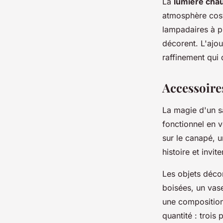
La
lumière cha
atmosphère cosy
lampadaires à pi
décorent. L'ajo
raffinement qui 
Accessoires
La magie d'un s
fonctionnel en 
sur le canapé, u
histoire et invit
Les objets décor
boisées, un vase
une composition
quantité : trois