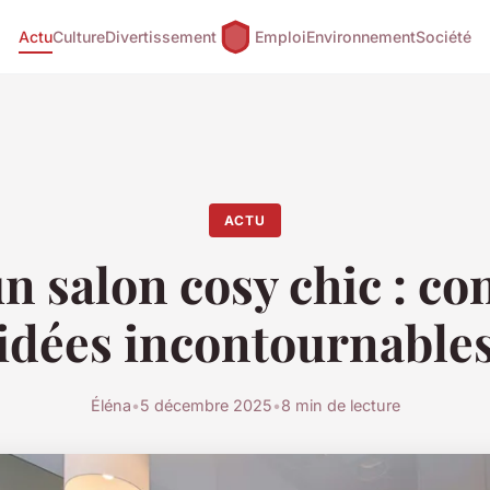
Actu
Culture
Divertissement
Emploi
Environnement
Société
ACTU
n salon cosy chic : con
idées incontournable
Éléna
•
5 décembre 2025
•
8 min de lecture