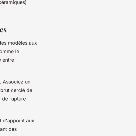
 céramiques)
ses
 des modèles aux
comme le
e entre
x. Associez un
 brut cerclé de
r de rupture
il d'appoint aux
éant des