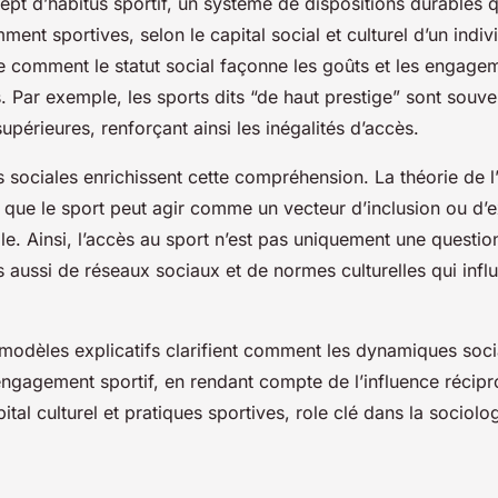
cept d’habitus sportif, un système de dispositions durables q
ment sportives, selon le capital social et culturel d’un indi
re comment le statut social façonne les goûts et les engage
s. Par exemple, les sports dits “de haut prestige” sont souven
supérieures, renforçant ainsi les inégalités d’accès.
s sociales enrichissent cette compréhension. La théorie de l’
 que le sport peut agir comme un vecteur d’inclusion ou d’e
ale. Ainsi, l’accès au sport n’est pas uniquement une questi
s aussi de réseaux sociaux et de normes culturelles qui infl
odèles explicatifs clarifient comment les dynamiques soci
engagement sportif, en rendant compte de l’influence récip
pital culturel et pratiques sportives, role clé dans la sociolo