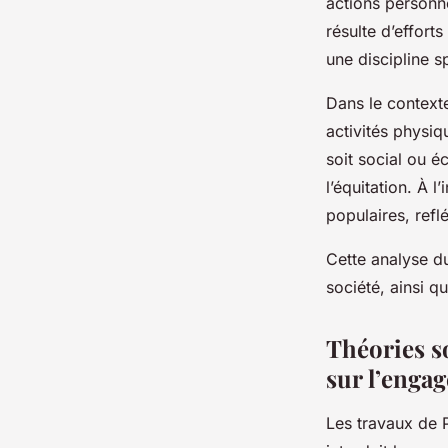
actions personne
résulte d’effor
une discipline s
Dans le contexte
activités physiq
soit social ou 
l’équitation. À l
populaires, refl
Cette analyse d
société, ainsi q
Théories so
sur l’enga
Les travaux de P