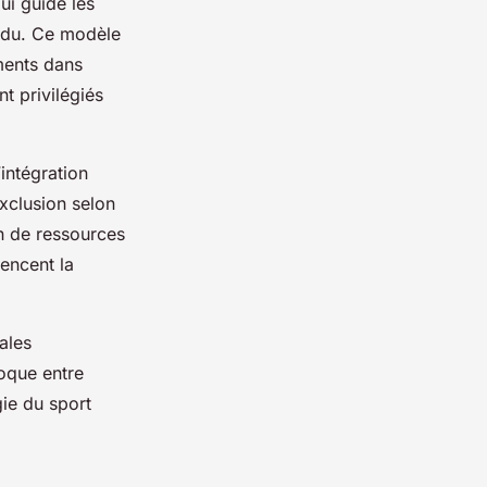
ui guide les
vidu. Ce modèle
ments dans
t privilégiés
intégration
xclusion selon
on de ressources
uencent la
ales
roque entre
gie du sport