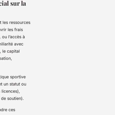
ial sur la
t les ressources
ir les frais
, ou l’accès à
miliarité avec
 le capital
pation,
tique sportive
t un statut ou
 licences),
 de soutien).
ndre ces