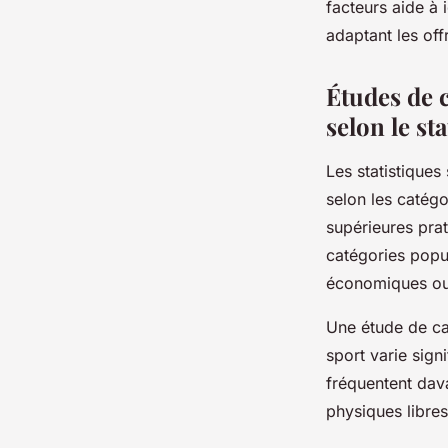
facteurs aide à i
adaptant les off
Études de c
selon le sta
Les statistiques
selon les catég
supérieures prat
catégories popul
économiques ou 
Une étude de cas
sport varie sign
fréquentent dava
physiques libre