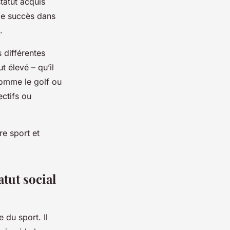
tatut acquis
 le succès dans
.
 différentes
t élevé – qu’il
comme le golf ou
ectifs ou
e sport et
tut social
 du sport. Il