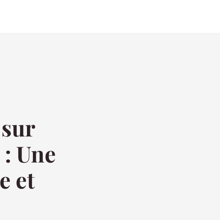
 sur
 : Une
e et