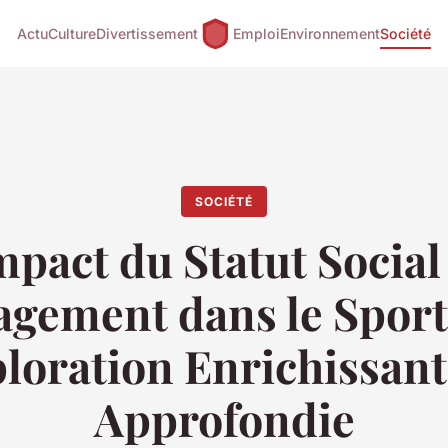
Actu
Culture
Divertissement
Emploi
Environnement
Société
SOCIÉTÉ
mpact du Statut Social
agement dans le Sport
loration Enrichissant
Approfondie