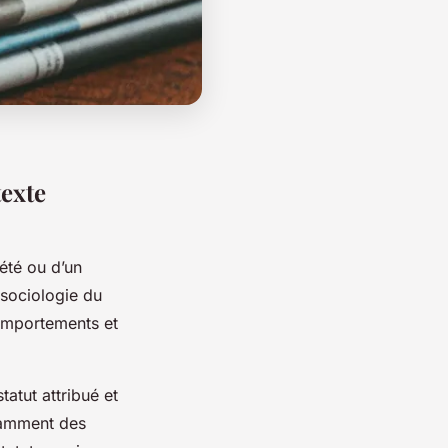
texte
iété ou d’un
 sociologie du
comportements et
tatut attribué et
ndamment des