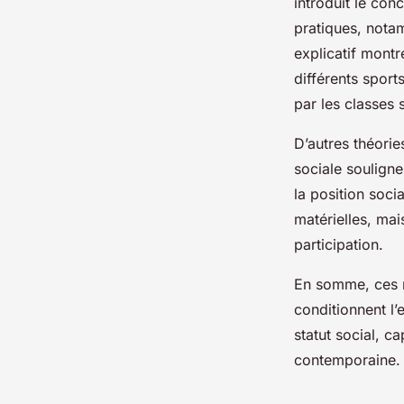
introduit le con
pratiques, notam
explicatif mont
différents sport
par les classes 
D’autres théorie
sociale souligne
la position soci
matérielles, mai
participation.
En somme, ces m
conditionnent l’
statut social, ca
contemporaine.