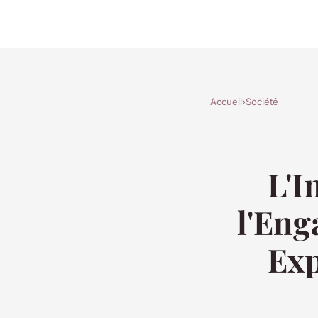
Accueil
›
Société
L'I
l'Eng
Exp