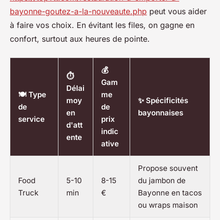
bayonne-goutez-a-la-nouveaute.php
peut vous aider
à faire vos choix. En évitant les files, on gagne en
confort, surtout aux heures de pointe.
💰
⏱️
Gam
Délai
🍽️ Type
me
moy
✨ Spécificités
de
de
en
bayonnaises
service
prix
d'att
indic
ente
ative
Propose souvent
Food
5-10
8-15
du jambon de
Truck
min
€
Bayonne en tacos
ou wraps maison