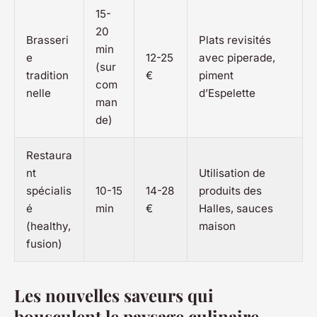
15-
20
Brasseri
Plats revisités
min
e
12-25
avec piperade,
(sur
tradition
€
piment
com
nelle
d’Espelette
man
de)
Restaura
nt
Utilisation de
spécialis
10-15
14-28
produits des
é
min
€
Halles, sauces
(healthy,
maison
fusion)
Les nouvelles saveurs qui
bousculent le paysage culinaire